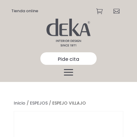
Tienda online


Pide cita
Inicio
/
ESPEJOS
/ ESPEJO VILLAJO