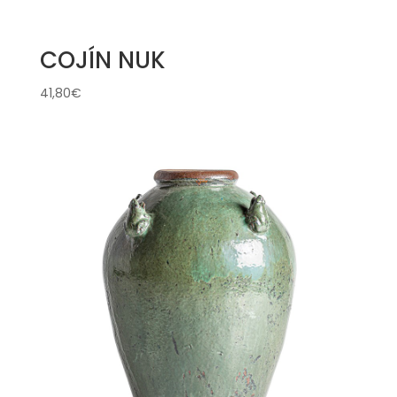
COJÍN NUK
41,80
€