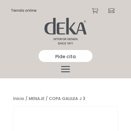
Tienda online


Pide cita
Inicio
/
MENAJE
/ COPA GALILEA J 3