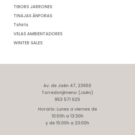
TIBORS JARRONES
TINAJAS ÁNFORAS
Tshirts
VELAS AMBIENTADORES
WINTER SALES
Av. de Jaén 47, 23650
Torredonjimeno (Jaén)
953 571 625
Horario:
Lunes a viernes de
10:00h a 13:30h
y de 15:00h a 20:00h