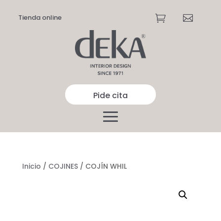
Tienda online


Pide cita
Inicio
/
COJINES
/ COJÍN WHIL