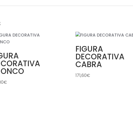
s
FIGURA
IGURA
DECORATIVA
ECORATIVA
CABRA
RONCO
171,60
€
80
€