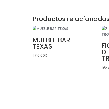
Productos relacionado
MUEBLE BAR
F
TEXAS
D
1.716,00
€
T
195,