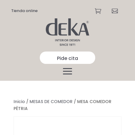
Tienda online


Pide cita
Inicio
/
MESAS DE COMEDOR
/ MESA COMEDOR
PÈTRIA