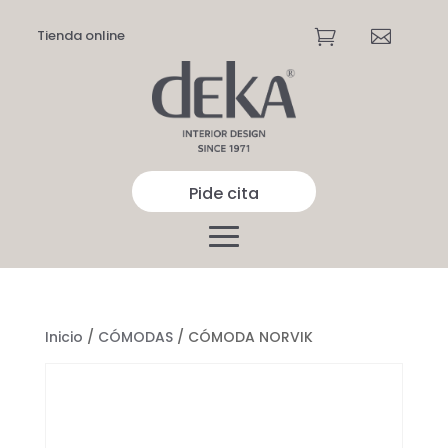
Tienda online


Pide cita
Inicio
/
CÓMODAS
/ CÓMODA NORVIK