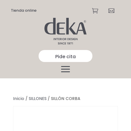
Tienda online


Pide cita
Inicio
/
SILLONES
/ SILLÓN CORBA