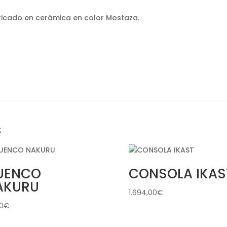
bricado en cerámica en color Mostaza.
s
UENCO
CONSOLA IKAS
AKURU
1.694,00
€
80
€