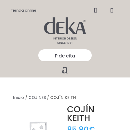


Tienda online
Pide cita
Inicio
/
COJINES
/ COJÍN KEITH
COJÍN
KEITH
85,80
€