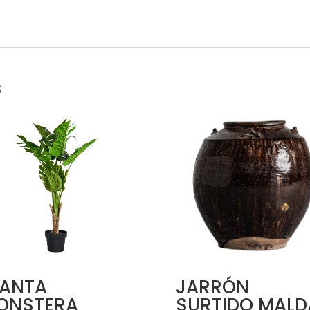
s
LANTA
JARRÓN
ONSTERA
SURTIDO MALD