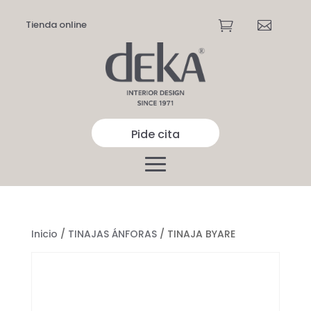
Tienda online


Pide cita
Inicio
/
TINAJAS ÁNFORAS
/ TINAJA BYARE