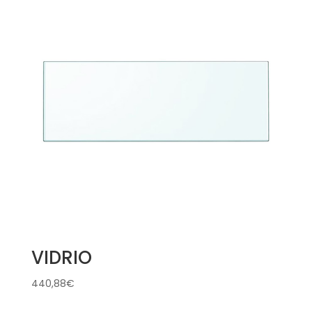
VIDRIO
440,88
€