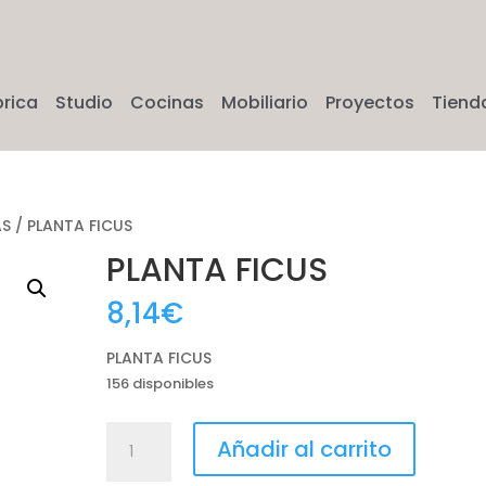
brica
Studio
Cocinas
Mobiliario
Proyectos
Tiend
AS
/ PLANTA FICUS
PLANTA FICUS
8,14
€
PLANTA FICUS
156 disponibles
PLANTA
Añadir al carrito
FICUS
cantidad