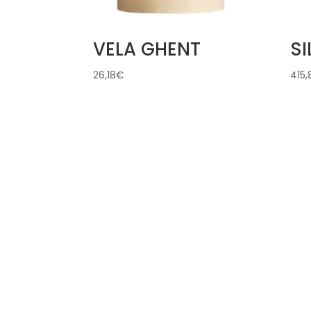
VELA GHENT
SI
26,18
€
415,