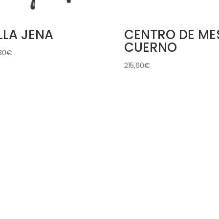
LLA JENA
CENTRO DE ME
CUERNO
80
€
215,60
€