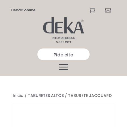
Tienda online


Pide cita
Inicio
/
TABURETES ALTOS
/ TABURETE JACQUARD