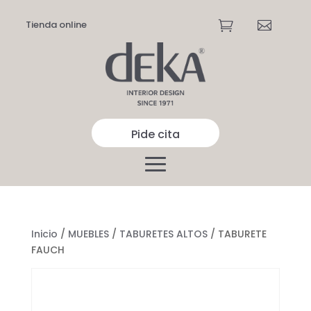
Tienda online


Pide cita
Inicio
/
MUEBLES
/
TABURETES ALTOS
/ TABURETE
FAUCH