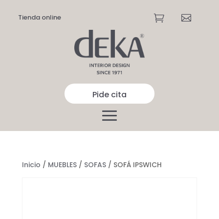
Tienda online


Pide cita
Inicio
/
MUEBLES
/
SOFAS
/ SOFÁ IPSWICH