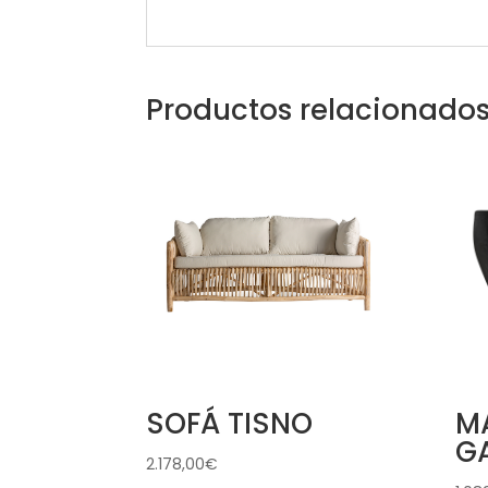
Productos relacionado
SOFÁ TISNO
M
G
2.178,00
€