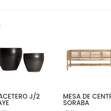
s
ACETERO J/2
MESA DE CENT
AYE
SORABA