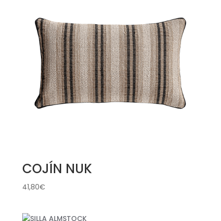
COJÍN NUK
41,80
€