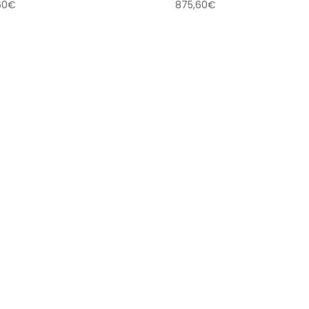
60
€
875,60
€