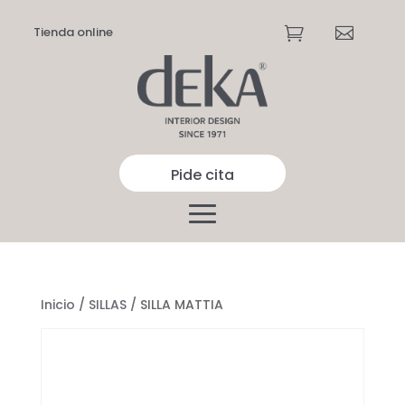
Tienda online


Pide cita
Inicio
/
SILLAS
/ SILLA MATTIA