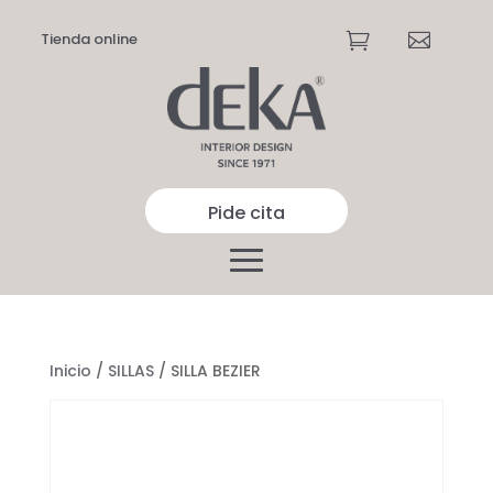
Tienda online


Pide cita
Inicio
/
SILLAS
/ SILLA BEZIER