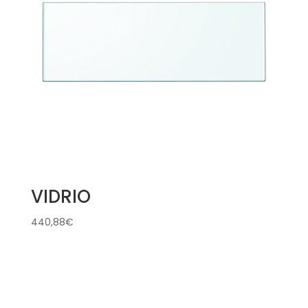
VIDRIO
440,88
€