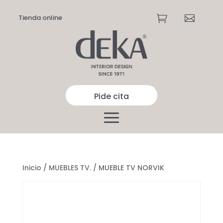
Tienda online


Pide cita
Inicio
/
MUEBLES TV.
/ MUEBLE TV NORVIK