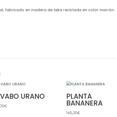
al, fabricado en madera de teka reciclada en color marrón.
s
AVABO URANO
PLANTA
BANANERA
,00
€
145,20
€