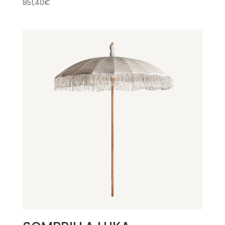
851,40
€