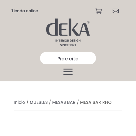
Tienda online


Pide cita
Inicio
/
MUEBLES
/
MESAS BAR
/ MESA BAR RHO