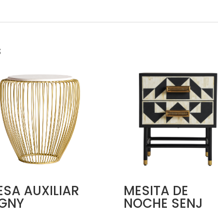
s
SA AUXILIAR
MESITA DE
IGNY
NOCHE SENJ