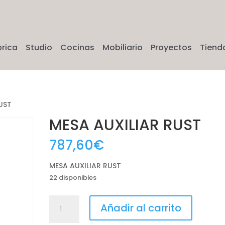
brica
Studio
Cocinas
Mobiliario
Proyectos
Tiend
UST
MESA AUXILIAR RUST
787,60
€
MESA AUXILIAR RUST
22 disponibles
MESA
Añadir al carrito
AUXILIAR
RUST