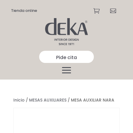
Tienda online


Pide cita
Inicio
/
MESAS AUXILIARES
/ MESA AUXILIAR NARA