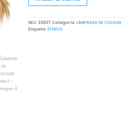
DE
COLGAR
SINKO
cantidad
SKU:
32607
Categoría:
LÁMPARAS DE COLGAR
Etiqueta:
ÉTNICO