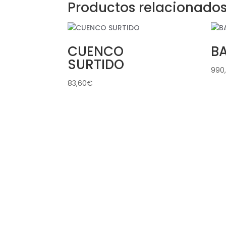
Productos relacionado
CUENCO
B
SURTIDO
990
83,60
€