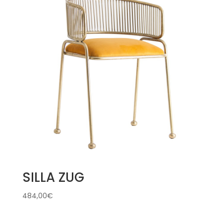
SILLA ZUG
484,00
€