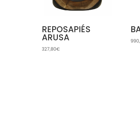
REPOSAPIÉS
B
ARUSA
990
327,80
€