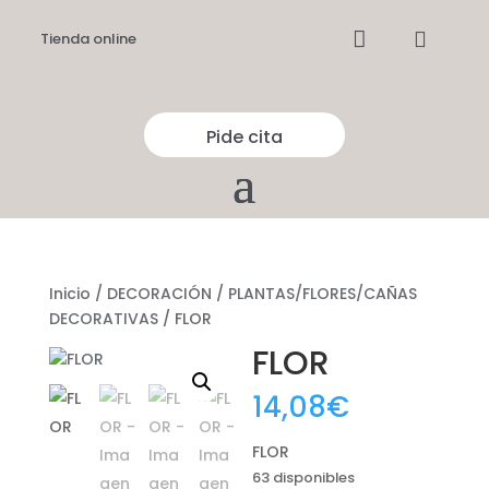


Tienda online
Pide cita
Inicio
/
DECORACIÓN
/
PLANTAS/FLORES/CAÑAS
DECORATIVAS
/ FLOR
FLOR
14,08
€
FLOR
63 disponibles