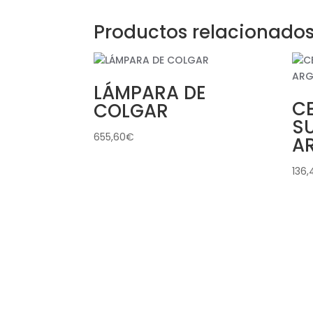
Productos relacionado
LÁMPARA DE
C
COLGAR
S
655,60
€
A
136,