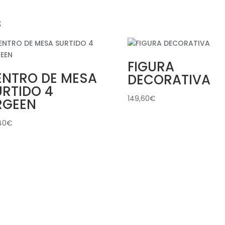
s
FIGURA
ENTRO DE MESA
DECORATIVA
URTIDO 4
149,60
€
RGEEN
40
€