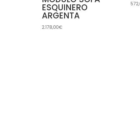
572
ESQUINERO
ARGENTA
2.178,00
€