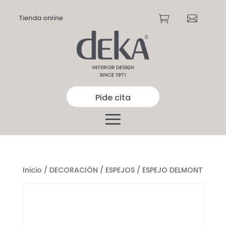
Tienda online


Pide cita
Inicio
/
DECORACIÓN
/
ESPEJOS
/ ESPEJO DELMONT