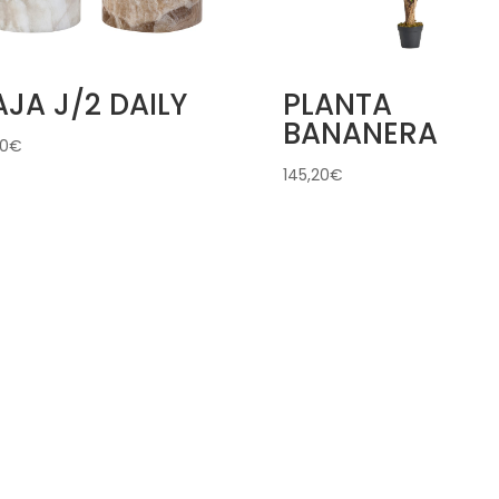
JA J/2 DAILY
PLANTA
BANANERA
60
€
145,20
€