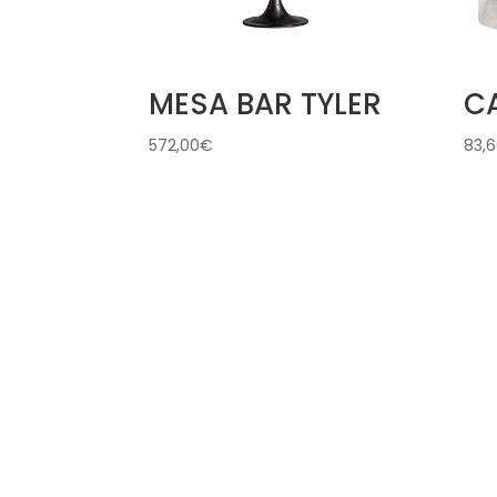
MESA BAR TYLER
CA
572,00
€
83,