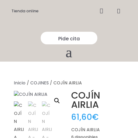


Tienda online
Pide cita
Inicio
/
COJINES
/ COJÍN AIRLIA
COJÍN
AIRLIA
61,60
€
COJÍN AIRLIA
6 disponibles