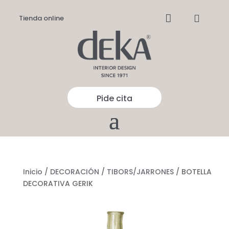


Tienda online
Pide cita
Inicio
/
DECORACIÓN
/
TIBORS/JARRONES
/ BOTELLA
DECORATIVA GERIK