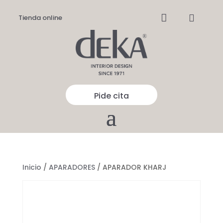


Tienda online
Pide cita
Inicio
/
APARADORES
/ APARADOR KHARJ