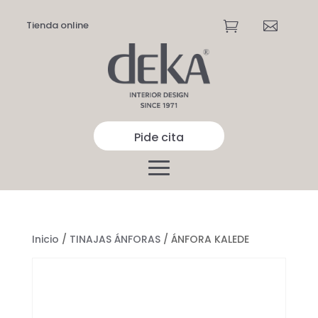
Tienda online


Pide cita
Inicio
/
TINAJAS ÁNFORAS
/ ÁNFORA KALEDE