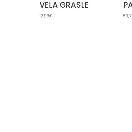
VELA GRASLE
P
12,98
€
59,7