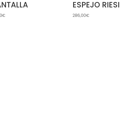
ANTALLA
ESPEJO RIESI
3
€
286,00
€