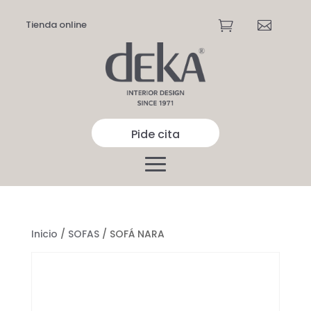
Tienda online


Pide cita
Inicio
/
SOFAS
/ SOFÁ NARA