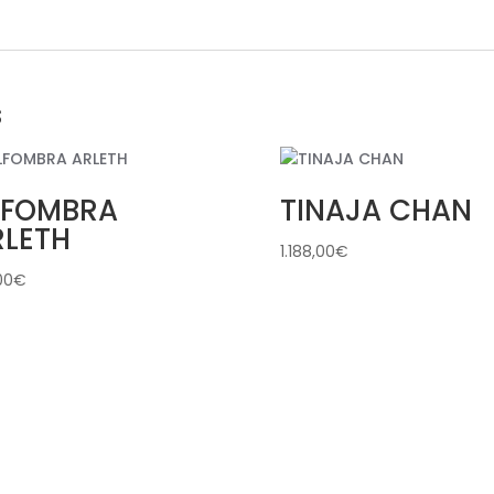
s
LFOMBRA
TINAJA CHAN
RLETH
1.188,00
€
00
€