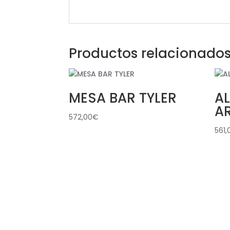
Productos relacionado
MESA BAR TYLER
A
A
572,00
€
561,