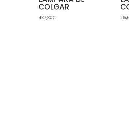
COLGAR
C
437,80
€
215,