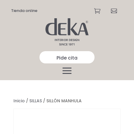
Tienda online


Pide cita
Inicio
/
SILLAS
/ SILLÓN MANHULA