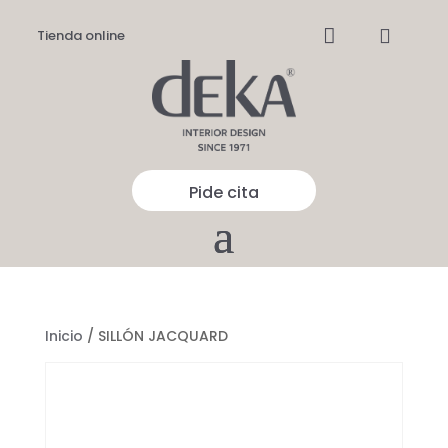


Tienda online
Pide cita
Inicio
/ SILLÓN JACQUARD