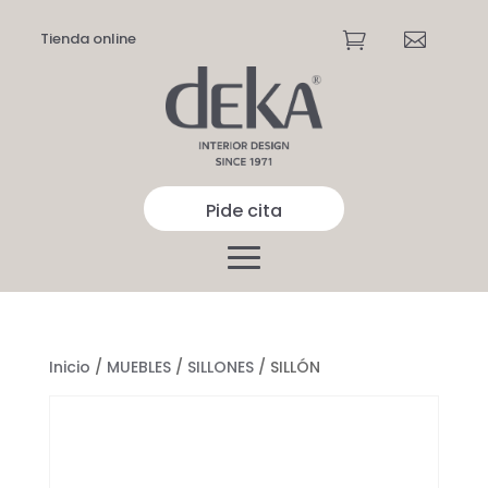
Tienda online


Pide cita
Inicio
/
MUEBLES
/
SILLONES
/ SILLÓN