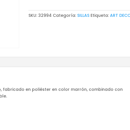
cantidad
SKU:
32994
Categoría:
SILLAS
Etiqueta:
ART DEC
eco, fabricado en poliéster en color marrón, combinado con
ble.