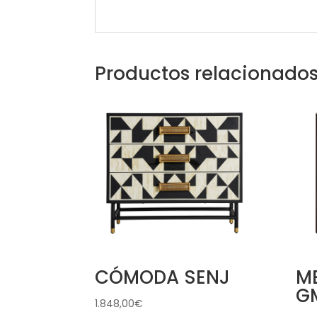
Productos relacionado
CÓMODA SENJ
ME
G
1.848,00
€