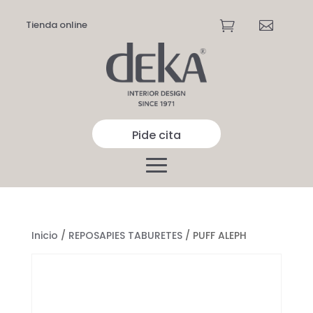
Tienda online


Pide cita
Inicio
/
REPOSAPIES TABURETES
/ PUFF ALEPH