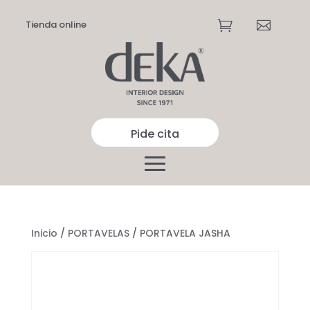
Tienda online


Pide cita
Inicio
/
PORTAVELAS
/ PORTAVELA JASHA