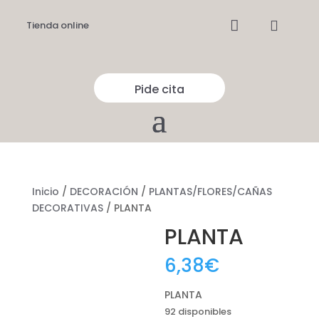


Tienda online
Pide cita
Inicio
/
DECORACIÓN
/
PLANTAS/FLORES/CAÑAS
DECORATIVAS
/ PLANTA
PLANTA
6,38
€
PLANTA
92 disponibles